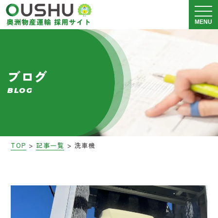
メニュ
MENU
奥洲物産運輸について
ブログ
運送事業 採用情報
BLOG
警備事業 採用情報
会社説明会
>
>
TOP
記事一覧
洗車機
募集要項
ブログ