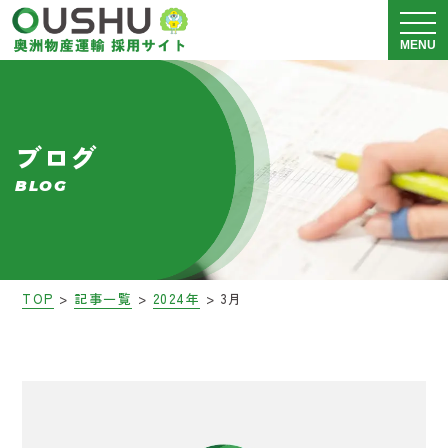
メニュ
MENU
奥洲物産運輸について
ブログ
運送事業 採用情報
BLOG
警備事業 採用情報
会社説明会
>
>
>
TOP
記事一覧
2024年
3月
募集要項
ブログ