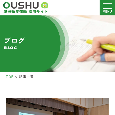
メニュ
MENU
奥洲物産運輸について
ブログ
運送事業 採用情報
BLOG
警備事業 採用情報
会社説明会
>
TOP
記事一覧
募集要項
ブログ