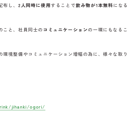
配布し、
2人同時に使用
することで
飲み物が1本無料
にな
のこと、社員同士の
コミュニケーション
の一環にもなる
の環境整備やコミュニケーション増幅の為に、様々な取
ink/jihanki/ogori/