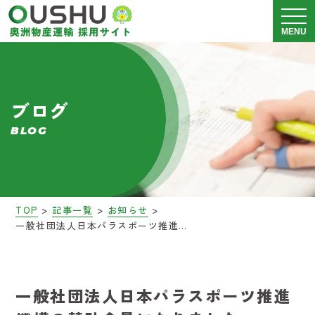
メニュ
MENU
奥洲物産運輸について
ブログ
運送事業 採用情報
BLOG
警備事業 採用情報
会社説明会
>
>
>
TOP
記事一覧
お知らせ
一般社団法人日本パラスポーツ推進機構の賛助会員になりました
募集要項
ブログ
一般社団法人日本パラスポーツ推進