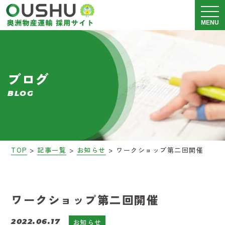
メニュ
MENU
奥洲物産運輸について
ブログ
運送事業 採用情報
BLOG
警備事業 採用情報
会社説明会
>
>
>
TOP
記事一覧
お知らせ
ワークショップ第二回開催
募集要項
ブログ
ワークショップ第二回開催
2022.06.17
お知らせ