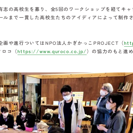
志の高校生を募り、全5回のワークショップを経てキャ
ールまで一貫した高校生たちのアイディアによって制作
や進行ついてはNPO法人かぎかっこPROJECT（
htt
クロコ（
https://www.quroco.co.jp/
）の協力のもと進