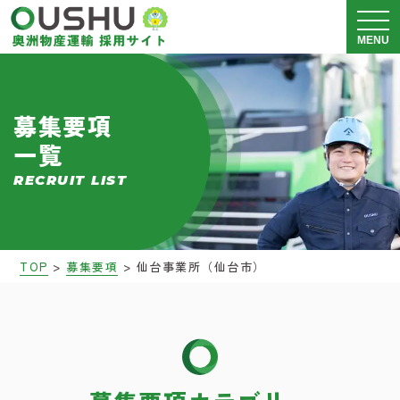
メニュ
MENU
奥洲物産運輸について
募集要項
一覧
運送事業 採用情報
RECRUIT LIST
警備事業 採用情報
会社説明会
>
>
TOP
募集要項
仙台事業所（仙台市）
募集要項
ブログ