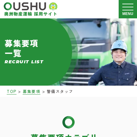
メニュ
MENU
奥洲物産運輸について
募集要項
一覧
運送事業 採用情報
RECRUIT LIST
警備事業 採用情報
会社説明会
>
>
TOP
募集要項
警備スタッフ
募集要項
ブログ