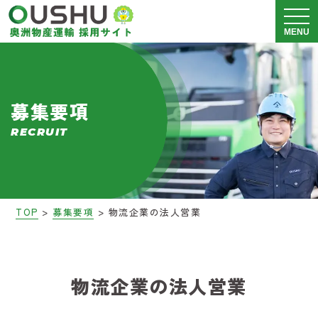
メニュ
MENU
奥洲物産運輸について
募集要項
運送事業 採用情報
RECRUIT
警備事業 採用情報
会社説明会
>
>
TOP
募集要項
物流企業の法人営業
募集要項
ブログ
物流企業の法人営業