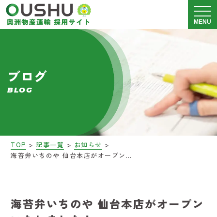
メニュ
MENU
奥洲物産運輸について
ブログ
運送事業 採用情報
BLOG
警備事業 採用情報
会社説明会
>
>
>
TOP
記事一覧
お知らせ
海苔弁いちのや 仙台本店がオープンいたしました！
募集要項
ブログ
海苔弁いちのや 仙台本店がオープン