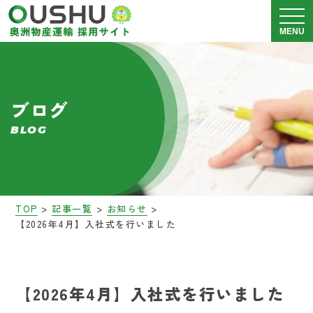
メニュ
MENU
奥洲物産運輸について
ブログ
運送事業 採用情報
BLOG
警備事業 採用情報
会社説明会
>
>
>
TOP
記事一覧
お知らせ
【2026年4月】入社式を行いました
募集要項
ブログ
【2026年4月】入社式を行いました