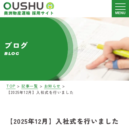
メニュ
MENU
奥洲物産運輸について
ブログ
運送事業 採用情報
BLOG
警備事業 採用情報
会社説明会
>
>
>
TOP
記事一覧
お知らせ
【2025年12月】入社式を行いました
募集要項
ブログ
【2025年12月】入社式を行いました