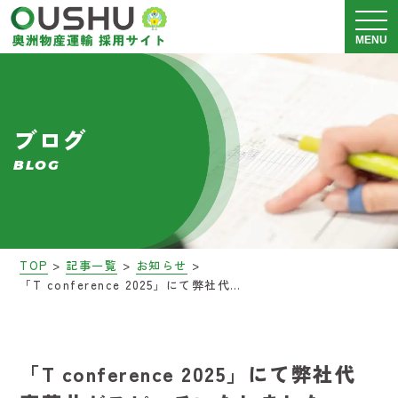
メニュ
MENU
奥洲物産運輸について
ブログ
運送事業 採用情報
BLOG
警備事業 採用情報
会社説明会
>
>
>
TOP
記事一覧
お知らせ
「T conference 2025」にて弊社代表菅井がスピーチいたしました
募集要項
ブログ
「T conference 2025」にて弊社代